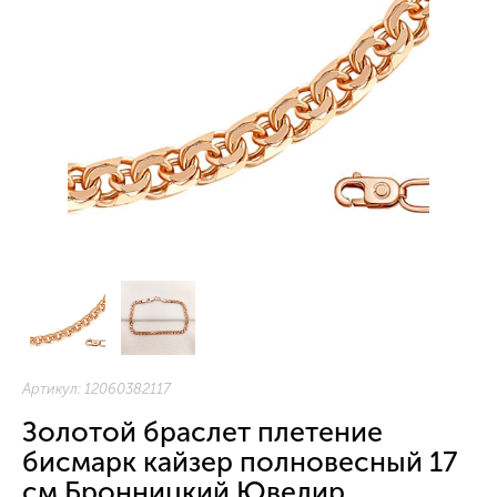
Артикул:
12060382117
Золотой браслет плетение
бисмарк кайзер полновесный 17
см Бронницкий Ювелир