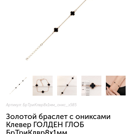
Артикул:
БрТриКлвр8х1мм_онкс_з585
Золотой браслет с ониксами
Клевер ГОЛДЕН ГЛОБ
БрТриКлвр8х1мм