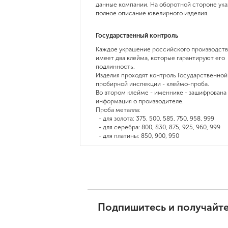
данные компании. На оборотной стороне ука
полное описание ювелирного изделия.
Государственный контроль
Каждое украшение российского производств
имеет два клейма, которые гарантируют его
подлинность.
Изделия проходят контроль Государственной
пробирной инспекции - клеймо-проба.
Во втором клейме - именнике - зашифрована
информация о производителе.
Проба металла:
- для золота: 375, 500, 585, 750, 958, 999
- для серебра: 800, 830, 875, 925, 960, 999
- для платины: 850, 900, 950
Подпишитесь и получайте