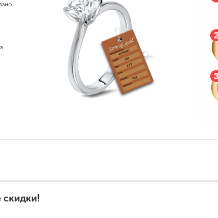
зано
а
 скидки!