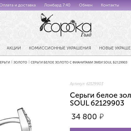
Оплата и доставка
Ломбард 7:40
Обмен
Контакты
АКЦИИ
КОМИССИОННЫЕ УКРАШЕНИЯ
НОВЫЕ УКРАШ
ЕРЬГИ
ЗОЛОТО
СЕРЬГИ БЕЛОЕ ЗОЛОТО С ФИАНИТАМИ ЗМЕИ SOUL Б2129903
|
|
Артикул:
б2129903
Серьги белое зо
SOUL б2129903
34 800
р.