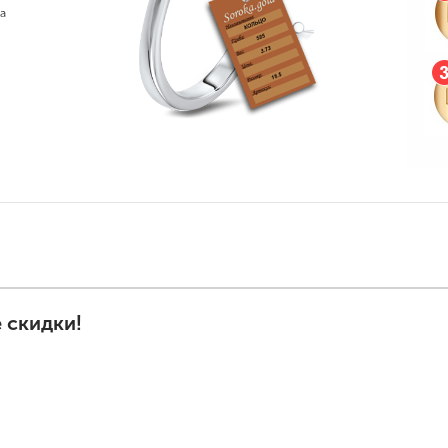
а
 скидки!