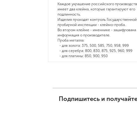
Каждое украшение российского производств
имеет два клейма, которые гарантируют его
подлинность.
Изделия проходят контроль Государственной
пробирной инспекции - клеймо-проба.
Во втором клейме - именнике - зашифрована
информация о производителе.
Проба металла:
- для золота: 375, 500, 585, 750, 958, 999
- для серебра: 800, 830, 875, 925, 960, 999
- для платины: 850, 900, 950
Подпишитесь и получайте