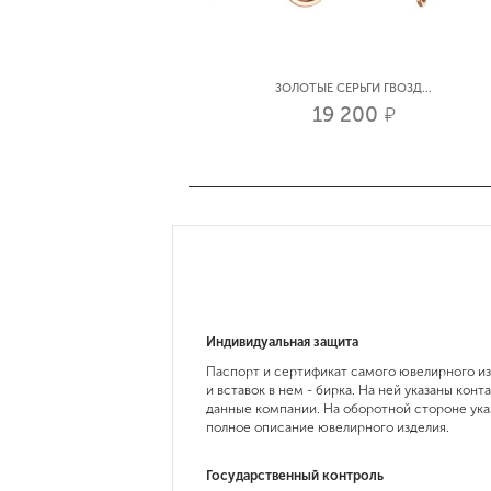
СЕРЬГИ ЛИМОННОЕ ЗОЛО...
ЗОЛОТЫЕ СЕРЬГИ ГВОЗД...
88 050
19 200
р.
р.
Индивидуальная защита
Паспорт и сертификат самого ювелирного и
и вставок в нем - бирка. На ней указаны конт
данные компании. На оборотной стороне ука
полное описание ювелирного изделия.
Государственный контроль