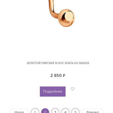
ЗОЛОТОЙ ПИРСИНГ В НОС SOKOLOV 060053
2 850
р.
Подробнее
Назад
1
2
3
4
5
Вперед