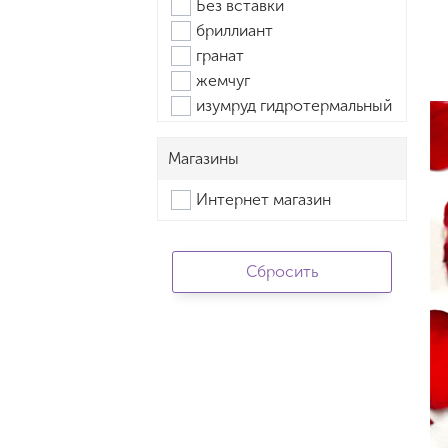
Без вставки
бриллиант
гранат
жемчуг
изумруд гидротермальный
каучук
корунд рубин. синт.
Магазины
корунд сапфир.
Интернет магазин
оникс
перламутр
Раух-топаз
родолит
сапфир
ситалл синтетический
топаз swiss
топаз лондон
фианит
шпинель