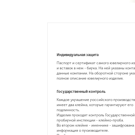
эмаль
Индивидуальная защита
Паспорт и сертификат самого ювелирного и
и вставок в нем - бирка. На ней указаны конт
данные компании. На оборотной стороне ука
полное описание ювелирного изделия.
Государственный контроль
Каждое украшение российского производств
имеет два клейма, которые гарантируют его
подлинность.
Изделия проходят контроль Государственной
пробирной инспекции - клеймо-проба.
Во втором клейме - именнике - зашифрована
информация о производителе.