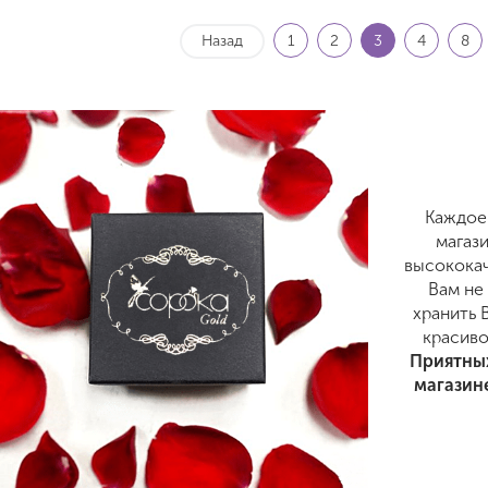
Назад
1
2
3
4
8
Каждое
магаз
высококач
Вам не
хранить 
красиво
Приятных
магазин