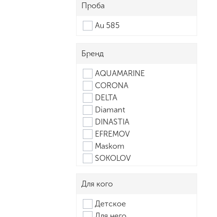
Проба
Au 585
Бренд
AQUAMARINE
CORONA
DELTA
Diamant
DINASTIA
EFREMOV
Maskom
SOKOLOV
SOUL
Veronika
Для кого
АВРОРА
Детское
АЛЕКСАНДРА
Для него