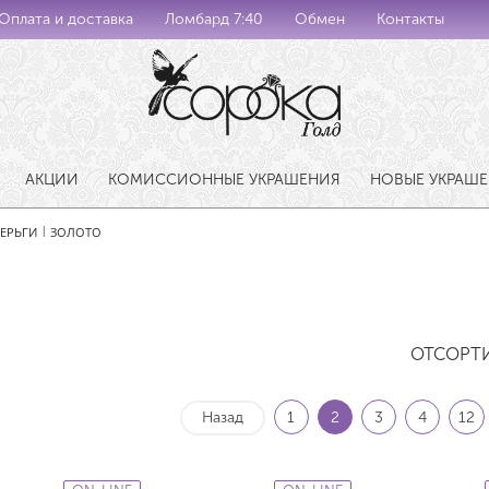
Оплата и доставка
Ломбард 7:40
Обмен
Контакты
АКЦИИ
КОМИССИОННЫЕ УКРАШЕНИЯ
НОВЫЕ УКРАШ
ЕРЬГИ
ЗОЛОТО
|
ОТСОРТ
Назад
1
2
3
4
12