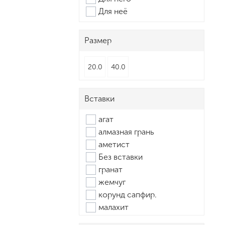
АЛЕКСИ
Для неё
АТОЛЛ
ГОЛДЕН ГЛОБ
ЗОЛОТАЯ ЛАДЬЯ
Размер
ЗОЛОТАЯ ПОДКОВА
ЗОЛОТЫЕ УЗОРЫ
20.0
40.0
Иллада
РОСТЗОЛОТО
Вставки
САНИС
Эстет
агат
алмазная грань
аметист
Без вставки
гранат
жемчуг
корунд сапфир.
малахит
нанокристалл