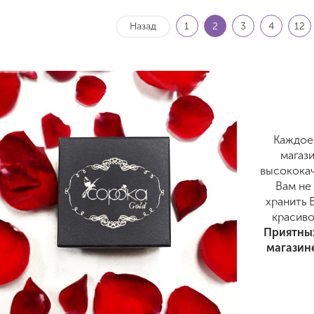
Назад
1
2
3
4
12
Каждое
магаз
высококач
Вам не
хранить 
красиво
Приятных
магазин