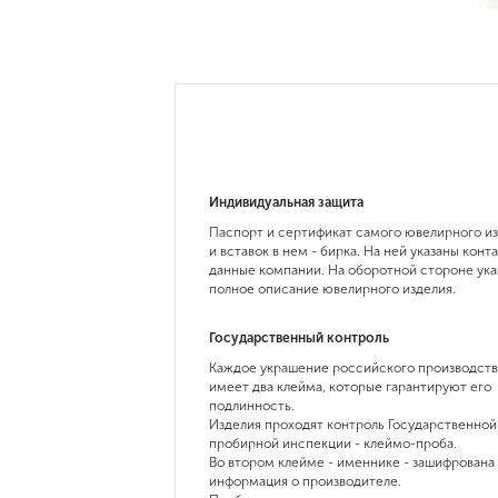
эмаль
Индивидуальная защита
Паспорт и сертификат самого ювелирного и
и вставок в нем - бирка. На ней указаны конт
данные компании. На оборотной стороне ука
полное описание ювелирного изделия.
Государственный контроль
Каждое украшение российского производств
имеет два клейма, которые гарантируют его
подлинность.
Изделия проходят контроль Государственной
пробирной инспекции - клеймо-проба.
Во втором клейме - именнике - зашифрована
информация о производителе.