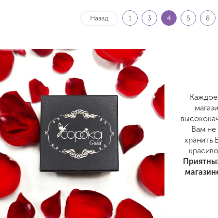
Назад
1
3
4
5
8
Каждое
магаз
высококач
Вам не
хранить 
красиво
Приятных
магазин