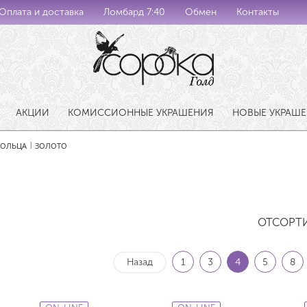
Оплата и доставка
Ломбард 7:40
Обмен
Контакты
АКЦИИ
КОМИССИОННЫЕ УКРАШЕНИЯ
НОВЫЕ УКРАШ
КОЛЬЦА
ЗОЛОТО
|
ОТСОРТ
Назад
1
3
4
5
8