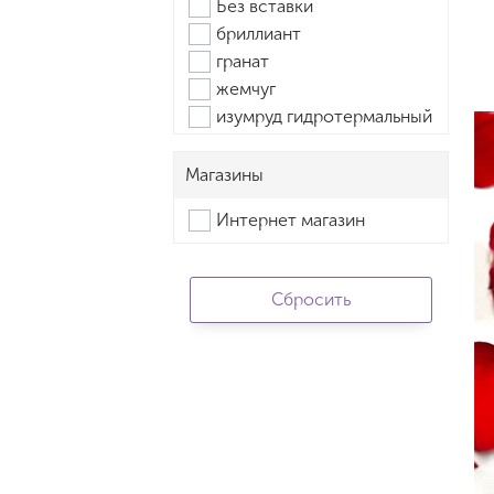
Без вставки
бриллиант
гранат
жемчуг
изумруд гидротермальный
каучук
корунд рубин. синт.
Магазины
корунд сапфир.
Интернет магазин
оникс
перламутр
Раух-топаз
родолит
сапфир
ситалл синтетический
топаз swiss
топаз лондон
фианит
шпинель